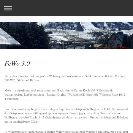
Ferienwohnungen Lang
FeWo 3.0
Sie wohnen in einer 48 qm großen Wohnung mit Wohnzimmer, Schlafzimmer, Küche, Bad mit
DU/WC, Diele und Balkon.
Modern eingerichtet und ausgestattet mit Backofen, 4-Ceran-Kochfeld, Kühlschrank,
Wasserkocher, Kaffeemaschine, Toaster, Digital-TV, Radio/CD bietet die Wohnung Platz für 2 -
4 Personen.
Ihre Ferienwohnung liegt in einer ruhigen Lage (siehe Ortsplan Willingen im Feld B9; download
des Ortsplanes: www.willingen.de/pics/ortsplan/willingen.jpg ), nahe dem Ortszentrum von
Willingen, welches Sie in 5 - 7 Gehminuten gemütlich erreichen - Freizeit erleben und Erholung
pur in unmittelbarer Nähe.
In Wohnungsnähe laden unzählig ruhige Waldwanderwege zum Wandern und Spazieren ein, aber